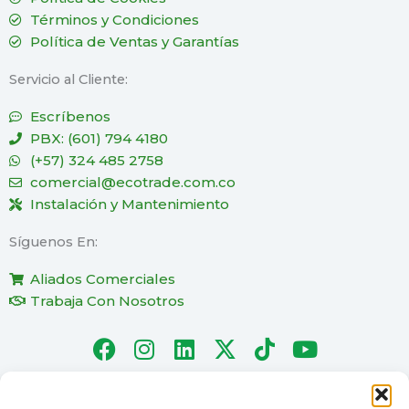
Términos y Condiciones
Política de Ventas y Garantías
Servicio al Cliente:
Escríbenos
PBX: (601) 794 4180
(+57) 324 485 2758
comercial@ecotrade.com.co
Instalación y Mantenimiento
Síguenos En:
Aliados Comerciales
Trabaja Con Nosotros
F
I
L
X
T
Y
a
n
i
-
i
o
c
s
n
t
k
u