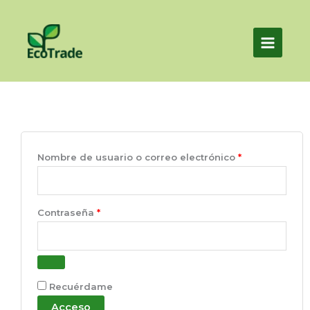
Ir
al
contenido
Obligatorio
Obligatorio
Nombre de usuario o correo electrónico
*
Contraseña
*
Recuérdame
Acceso