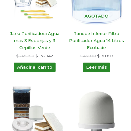
AGOTADO
Jarra Purificadora Agua
Tanque Inferior Filtro
mas 3 Esponjas y 3
Purificador Agua 14 Litros
Cepillos Verde
Ecotrade
$
245.390
$
152.142
$
45.990
$
30.813
Añadir al carrito
Leer más
El
El
El
El
precio
precio
precio
precio
original
actual
original
actual
era:
es:
era:
es:
$ 159.870.
$ 99.119.
$ 37.990.
$ 27.353.