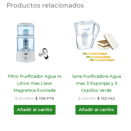
Productos relacionados
El
El
El
El
precio
precio
precio
precio
original
actual
original
actual
era:
es:
era:
es:
$ 220.800.
$ 158.976.
$ 245.390.
$ 152.14
Filtro Purificador Agua 14
Jarra Purificadora Agua
Litros mas Llave
mas 3 Esponjas y 3
Magnetica Ecotrade
Cepillos Verde
$
220.800
$
158.976
$
245.390
$
152.142
Añadir al carrito
Añadir al carrito
El
El
El
El