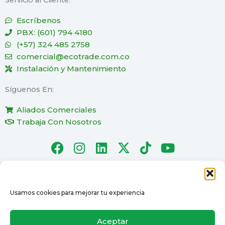
Escríbenos
PBX: (601) 794 4180
(+57) 324 485 2758
comercial@ecotrade.com.co
Instalación y Mantenimiento
Síguenos En:
Aliados Comerciales
Trabaja Con Nosotros
F
I
L
X
T
Y
a
n
i
-
i
o
c
s
n
t
k
u
e
t
k
w
t
t
b
a
e
i
o
u
Usamos cookies para mejorar tu experiencia
Ecotrade © 2025 - Todos los derechos reservados.
o
g
d
t
k
b
o
r
i
t
e
Aceptar