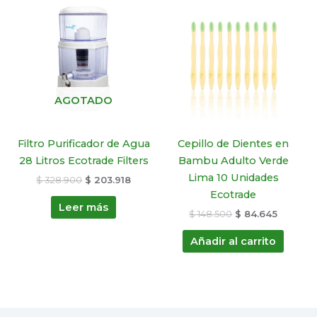
precio
precio
precio
precio
original
actual
original
actual
era:
es:
era:
es:
$ 328.900.
$ 203.918.
$ 148.500.
$ 84.645
AGOTADO
Filtro Purificador de Agua
Cepillo de Dientes en
28 Litros Ecotrade Filters
Bambu Adulto Verde
Lima 10 Unidades
$
328.900
$
203.918
Ecotrade
Leer más
$
148.500
$
84.645
Añadir al carrito