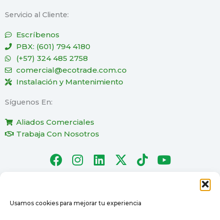
Servicio al Cliente:
Escríbenos
PBX: (601) 794 4180
(+57) 324 485 2758
comercial@ecotrade.com.co
Instalación y Mantenimiento
Síguenos En:
Aliados Comerciales
Trabaja Con Nosotros
F
I
L
X
T
Y
a
n
i
-
i
o
c
s
n
t
k
u
e
t
k
w
t
t
b
a
e
i
o
u
Usamos cookies para mejorar tu experiencia
Ecotrade © 2025 - Todos los derechos reservados.
o
g
d
t
k
b