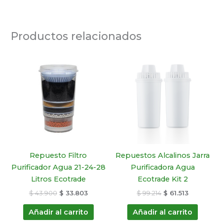
Productos relacionados
El
El
El
El
precio
precio
precio
precio
original
actual
original
actual
era:
es:
era:
es:
$ 43.900.
$ 33.803.
$ 99.214.
$ 61.513.
Repuesto Filtro
Repuestos Alcalinos Jarra
Purificador Agua 21-24-28
Purificadora Agua
Litros Ecotrade
Ecotrade Kit 2
$
43.900
$
33.803
$
99.214
$
61.513
Añadir al carrito
Añadir al carrito