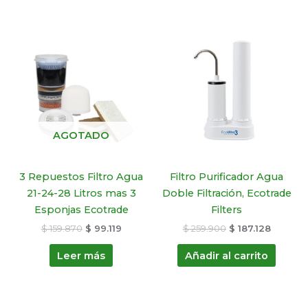
El
El
El
El
precio
precio
precio
precio
original
actual
original
actual
era:
es:
era:
es:
$ 159.870.
$ 99.119.
$ 259.900.
$ 187.12
AGOTADO
3 Repuestos Filtro Agua
Filtro Purificador Agua
21-24-28 Litros mas 3
Doble Filtración, Ecotrade
Esponjas Ecotrade
Filters
$
159.870
$
99.119
$
259.900
$
187.128
Leer más
Añadir al carrito