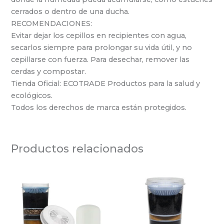
cerrados o dentro de una ducha.
RECOMENDACIONES:
Evitar dejar los cepillos en recipientes con agua,
secarlos siempre para prolongar su vida útil, y no
cepillarse con fuerza. Para desechar, remover las
cerdas y compostar.
Tienda Oficial: ECOTRADE Productos para la salud y
ecológicos.
Todos los derechos de marca están protegidos.
Productos relacionados
El
El
El
El
precio
precio
precio
precio
original
actual
original
actual
era:
es:
era:
es:
$ 124.880.
$ 77.426.
$ 43.900.
$ 33.803