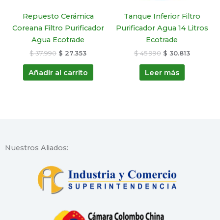
Repuesto Cerámica
Tanque Inferior Filtro
Coreana Filtro Purificador
Purificador Agua 14 Litros
Agua Ecotrade
Ecotrade
$
37.990
$
27.353
$
45.990
$
30.813
Añadir al carrito
Leer más
Nuestros Aliados: