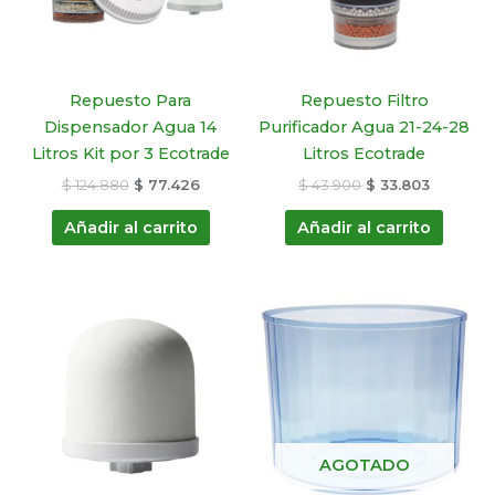
Repuesto Para
Repuesto Filtro
Dispensador Agua 14
Purificador Agua 21-24-28
Litros Kit por 3 Ecotrade
Litros Ecotrade
$
124.880
$
77.426
$
43.900
$
33.803
Añadir al carrito
Añadir al carrito
El
El
El
El
precio
precio
precio
precio
original
actual
original
actual
era:
es:
era:
es:
$ 37.990.
$ 27.353.
$ 45.990.
$ 30.813.
AGOTADO