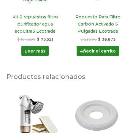
Kit 2 repuestos filtro
Repuesto Para Filtro
purificador agua
Carbón Activado 5
ecoultra3 Ecotrade
Pulgadas Ecotrade
$
104.890
$
75.521
$
53.990
$
38.873
Leer más
Añadir al carrito
Productos relacionados
El
El
El
El
precio
precio
precio
precio
original
actual
original
actual
era:
es:
era:
es:
$ 444.890.
$ 298.076.
$ 28.990.
$ 22.322