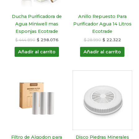
Ducha Purificadora de
Anillo Repuesto Para
Agua Miniwell mas
Purificador Agua 14 Litros
Esponjas Ecotrade
Ecotrade
$
444.890
$
298.076
$
28.990
$
22.322
Añadir al carrito
Añadir al carrito
El
El
El
El
precio
precio
precio
precio
original
actual
original
actual
era:
es:
era:
es:
$ 75.900.
$ 58.443.
$ 42.990.
$ 30.953
Filtro de Algodon para
Disco Piedras Minerales