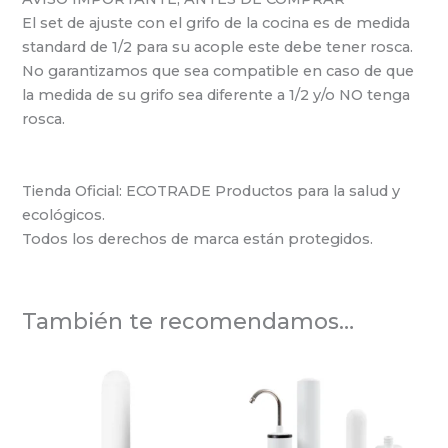
El set de ajuste con el grifo de la cocina es de medida
standard de 1/2 para su acople este debe tener rosca.
No garantizamos que sea compatible en caso de que
la medida de su grifo sea diferente a 1/2 y/o NO tenga
rosca.
Tienda Oficial: ECOTRADE Productos para la salud y
ecológicos.
Todos los derechos de marca están protegidos.
También te recomendamos…
El
El
El
El
precio
precio
precio
precio
original
actual
original
actual
era:
es:
era:
es:
$ 50.900.
$ 36.648.
$ 364.790.
$ 262.