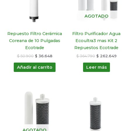
AGOTADO
Repuesto Filtro Cerámica
Filtro Purificador Agua
Coreana de 10 Pulgadas
Ecoultra3 mas Kit 2
Ecotrade
Repuestos Ecotrade
$
50.900
$
36.648
$
364.790
$
262.649
Añadir al carrito
Leer más
El
El
El
El
precio
precio
precio
precio
original
actual
original
actual
era:
es:
era:
es:
$ 104.890.
$ 75.521.
$ 53.990.
$ 38.873
AGOTADO